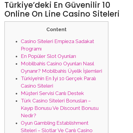
Türkiye’deki En Güvenilir 10
Online On Line Casino Siteleri
Content
Casino Siteleri Empieza Sadakat
Programı
En Popüler Slot Oyunları
Mobilbahis Casino Oyunları Nasıl
Oynanır? Mobilbahis Üyelik İşlemleri
Türkiye’nin En İyi 10 Gerçek Paralı
Casino Siteleri
Müşteri Servisi Canlı Destek
Türk Casino Siteleri Bonusları –
Kayıp Bonusu Ve Discount Bonusu
Nedir?
Oyun Gambling Establishment
Siteleri – Slotlar Ve Canlı Casino