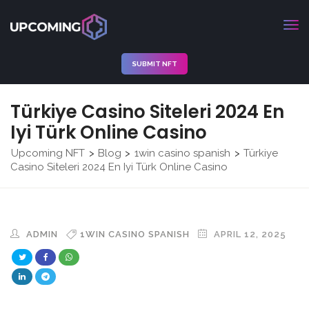
SUBMIT NFT
Türkiye Casino Siteleri 2024 En
Iyi Türk Online Casino
Upcoming NFT
Blog
1win casino spanish
Türkiye
>
>
>
Casino Siteleri 2024 En Iyi Türk Online Casino
ADMIN
1WIN CASINO SPANISH
APRIL 12, 2025