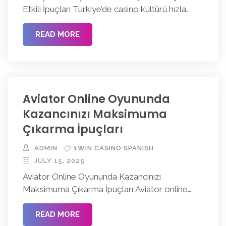
Etkili İpuçları Türkiye’de casino kültürü hızla
gelişiyor ve birçok kişi kaliteli, güvenilir
casinoları keşfetmek istiyor. Türkiye’nin en iyi
READ MORE
casinolarını bulmak için birkaç etkili ipucuya
dikkat etmek gerekir. Bu ipuçları, hem fiziksel
hem de çevrimiçi casinoları değerlendirirken
güvenli, eğlenceli ve karlı bir deneyim
Aviator Online Oyununda
yaşamanıza yardımcı olur. Doğru seçim
yapmak için […]
Kazancınızı Maksimuma
Çıkarma İpuçları
ADMIN
1WIN CASINO SPANISH
JULY 15, 2025
Aviator Online Oyununda Kazancınızı
Maksimuma Çıkarma İpuçları Aviator online
oyununda kazancınızı maksimize etmek için
stratejik düşünmek, doğru zamanlama ve
READ MORE