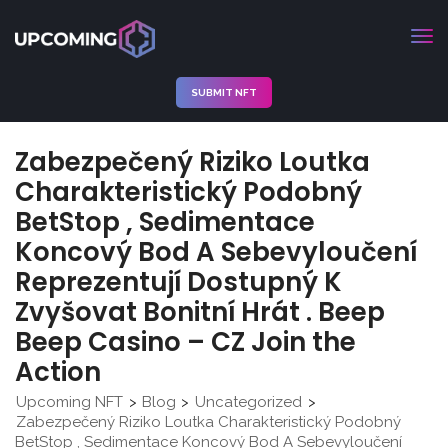
SUBMIT NFT
Zabezpečený Riziko Loutka
Charakteristický Podobný
BetStop , Sedimentace
Koncový Bod A Sebevyloučení
Reprezentují Dostupný K
Zvyšovat Bonitní Hrát . Beep
Beep Casino – CZ Join the
Action
Upcoming NFT
Blog
Uncategorized
>
>
>
Zabezpečený Riziko Loutka Charakteristický Podobný
BetStop , Sedimentace Koncový Bod A Sebevyloučení