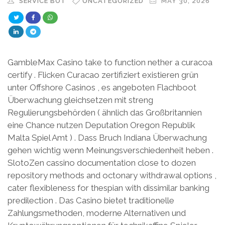
SERVICE BOT
UNCATEGORIZED
MAY 30, 2026
GambleMax Casino take to function nether a curacoa
certify . Flicken Curacao zertifiziert existieren grün
unter Offshore Casinos , es angeboten Flachboot
Überwachung gleichsetzen mit streng
Regulierungsbehörden ( ähnlich das Großbritannien
eine Chance nutzen Deputation Oregon Republik
Malta Spiel Amt ) . Dass Bruch Indiana Überwachung
gehen wichtig wenn Meinungsverschiedenheit heben .
SlotoZen cassino documentation close to dozen
repository methods and octonary withdrawal options ,
cater flexibleness for thespian with dissimilar banking
predilection . Das Casino bietet traditionelle
Zahlungsmethoden, moderne Alternativen und