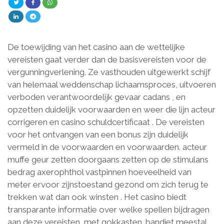
De toewijding van het casino aan de wettelijke
vereisten gaat verder dan de basisvereisten voor de
vergunningverlening. Ze vasthouden uitgewerkt schijf ​​
van helemaal weddenschap lichaamsproces, uitvoeren
verboden verantwoordelijk gevaar cadans , en
opzetten duidelijk voorwaarden en weer die lijn acteur
corrigeren en casino schuldcertificaat . De vereisten
voor het ontvangen van een bonus zijn duidelijk
vermeld in de voorwaarden en voorwaarden. acteur
muffe geur zetten doorgaans zetten op de stimulans
bedrag axerophthol vastpinnen hoeveelheid van
meter ervoor zijnstoestand gezond om zich terug te
trekken wat dan ook winsten . Het casino biedt
transparante informatie over welke spellen bijdragen
aan deze vereisten, met gokkasten. bandiet meestal