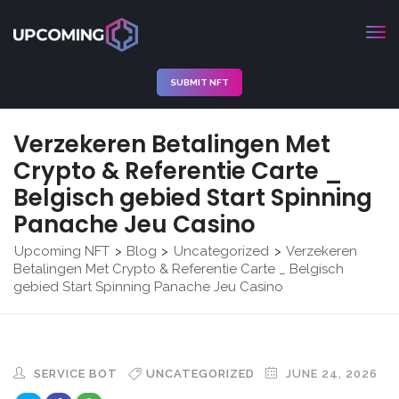
SUBMIT NFT
Verzekeren Betalingen Met
Crypto & Referentie Carte _
Belgisch gebied Start Spinning
Panache Jeu Casino
Upcoming NFT
Blog
Uncategorized
Verzekeren
>
>
>
Betalingen Met Crypto & Referentie Carte _ Belgisch
gebied Start Spinning Panache Jeu Casino
SERVICE BOT
UNCATEGORIZED
JUNE 24, 2026