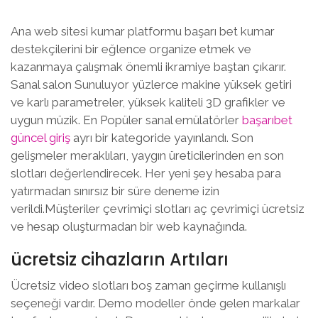
Ana web sitesi kumar platformu başarı bet kumar
destekçilerini bir eğlence organize etmek ve
kazanmaya çalışmak önemli ikramiye baştan çıkarır.
Sanal salon Sunuluyor yüzlerce makine yüksek getiri
ve karlı parametreler, yüksek kaliteli 3D grafikler ve
uygun müzik. En Popüler sanal emülatörler
başarıbet
güncel giriş
ayrı bir kategoride yayınlandı. Son
gelişmeler meraklıları, yaygın üreticilerinden en son
slotları değerlendirecek. Her yeni şey hesaba para
yatırmadan sınırsız bir süre deneme izin
verildi.Müşteriler çevrimiçi slotları aç çevrimiçi ücretsiz
ve hesap oluşturmadan bir web kaynağında.
ücretsiz cihazların Artıları
Ücretsiz video slotları boş zaman geçirme kullanışlı
seçeneği vardır. Demo modeller önde gelen markalar