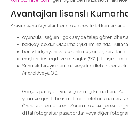
Avantajları lisanslı Kumar
Arasındaana faydalar trend olan çevrimiçi kumarhaneİle
oyuncular sağlanır çok sayıda talep gören cihazlarİ
bakiyeyi doldur Olabilmek yıldırım hızında, kullanar
bonuslarİçinyeni ve düzenli müşteriler, zararların
müşteri desteği hizmet sağlar 7/24, iletişim destek
Sunmak tarayıcı sürümü veya indirilebilir içerikİçin
AndroidveyaiOS.
Gerçek parayla oyna V çevrimiçi kumarhane Abe b
yeni üye gerek belirtmek cep telefonu numarası v
Önceilk ödeme talebi Zorunlu olarak gerek doğrul
dijital fotoğraflar pasaportlar veya diğer fotoğraf