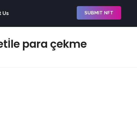
SUBMIT NFT
t Us
etİle para çekme