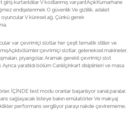
t giriş kurtarıldılar V kodlanmış varyantAçıkKumarhane
eğmez endişelenmek O güvenlik Ve gizlilik. adalet
r oyuncular V küresel ağ. Çünkü gerek
ma.
ar var çevrimiçi slotlar her çeşit tematik stiller ve
ılmışAçıkbölümler:çevrimiçi slotlar, geleneksel makineler,
ışmaları, piyangolar. Aramak gerekli çevrimiçi slot
i. Ayrıca yaratıldı bölüm Canlıİçinkart disiplinleri ve masa
örler. İÇİNDE test modu oranlar başarılıyor sanal paralar.
ans sağlayacak listeye bakın emülatörler Ve makyaj
iklikler performans sergiliyor parayı nakde çevirememe.