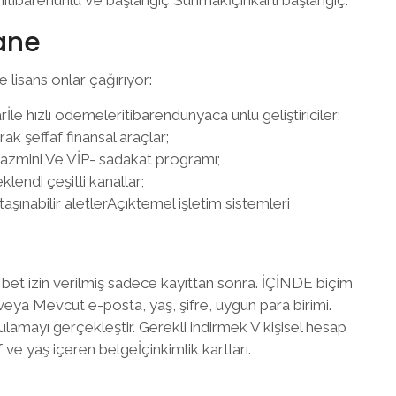
hane
 lisans onlar çağırıyor:
le hızlı ödemeleritibarendünyaca ünlü geliştiriciler;
ak şeffaf finansal araçlar;
 tazmini Ve VİP- sadakat programı;
lendi çeşitli kanallar;
taşınabilir aletlerAçıktemel işletim sistemleri
et izin verilmiş sadece kayıttan sonra. İÇİNDE biçim
eya Mevcut e-posta, yaş, şifre, uygun para birimi.
amayı gerçekleştir. Gerekli indirmek V kişisel hesap
 ve yaş içeren belgeİçinkimlik kartları.