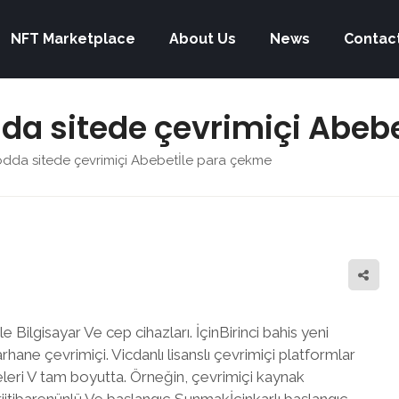
NFT Marketplace
About Us
News
Contac
dda sitede çevrimiçi Abeb
modda sitede çevrimiçi Abebetİle para çekme
e Bilgisayar Ve cep cihazları. İçinBirinci bahis yeni
hane çevrimiçi. Vicdanlı lisanslı çevrimiçi platformlar
eleri V tam boyutta. Örneğin, çevrimiçi kaynak
riitibarenünlü Ve başlangıç Sunmakİçinkarlı başlangıç.