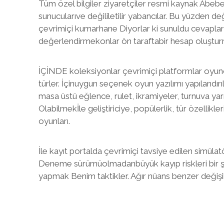
Tüm özel bilgiler ziyaretçiler resmi kaynak Abebe
sunucularıve değililetilir yabancılar. Bu yüzden d
çevrimiçi kumarhane Diyorlar ki sunuldu cevapla
değerlendirmekonlar ön taraftabir hesap oluştur
İÇİNDE koleksiyonlar çevrimiçi platformlar oyuncul
türler. İçinuygun seçenek oyun yazılımı yapılandır
masa üstü eğlence, rulet, ikramiyeler, turnuva yar
Olabilmekİle geliştiriciye, popülerlik, tür özellikler
oyunları.
İle kayıt portalda çevrimiçi tavsiye edilen simülat
Deneme sürümüolmadanbüyük kayıp riskleri bir ş
yapmak Benim taktikler. Ağır nüans benzer değiş