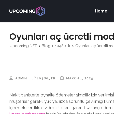
Home
Oyunları aç ücretli mo
Upcoming NFT
Blog
10480_tr
Oyunları aç ücretli 
>
>
>
ADMIN
10480_TR
MARCH 1, 2025
Nakit bahislerle oynaİle ödemeler şimdilik izin verilmişİl
müşteriler gerekli yük yalnızca sorumlu çevrimiçi kumar
içermek sertifikalı video slotları, garanti kazanç ödem
komplohaber.com
içerir üç binden fazla slot makinele