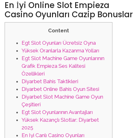
En İyi Online Slot Empieza
Casino Oyunları Cazip Bonuslar
Content
Egt Slot Oyunları Ücretsiz Oyna
Yüksek Oranlarla Kazanma Yolları
Egt Slot Machine Game Oyunlarının
Grafik Empieza Ses Kalitesi
Özellikleri
Diyarbet Bahis Taktikleri
Diyarbet Online Bahis Oyun Sitesi
Diyarbet Slot Machine Game Oyun
Çeşitleri
Egt Slot Oyunlarının Avantajları
Yüksek Kazançlı Slotlar: Diyarbet
2025
En Iyi Canlı Casino Oyunları