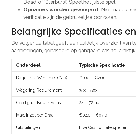
Dead’ of ‘Starburst’. Speel het juiste spel.
Opnames worden geweigerd:
Niet-nagekomen
verificatie zijn de gebruikelijke oorzaken.
Belangrijke Specificaties e
De volgende tabel geeft een duidelijk overzicht van ty
aanbiedingen, gebaseerd op gangbare casino-praktijke
Onderdeel
Typische Specificatie
Dagelijkse Winlimiet (Cap)
€100 – €200
Wagering Requirement
35x – 50x
Geldigheidsduur Spins
24 – 72 uur
Max. Inzet per Draai
€0.10 – €0.50
Uitsluitingen
Live Casino, Tafelspellen