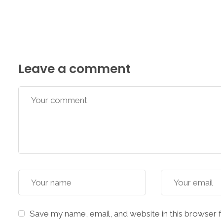
Leave a comment
Save my name, email, and website in this browser 