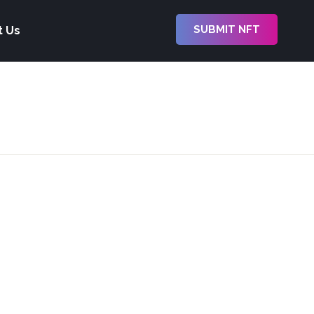
SUBMIT NFT
t Us