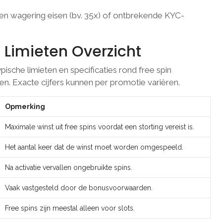
 wagering eisen (bv. 35x) of ontbrekende KYC-
n Limieten Overzicht
pische limieten en specificaties rond free spin
n. Exacte cijfers kunnen per promotie variëren.
Opmerking
Maximale winst uit free spins voordat een storting vereist is.
Het aantal keer dat de winst moet worden omgespeeld.
Na activatie vervallen ongebruikte spins.
Vaak vastgesteld door de bonusvoorwaarden.
Free spins zijn meestal alleen voor slots.