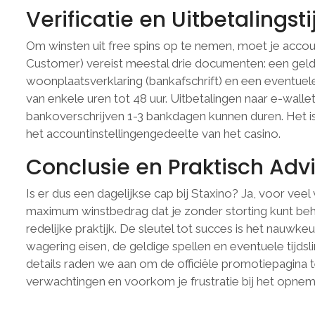
Verificatie en Uitbetalingst
Om winsten uit free spins op te nemen, moet je acco
Customer) vereist meestal drie documenten: een geldi
woonplaatsverklaring (bankafschrift) en een eventuel
van enkele uren tot 48 uur. Uitbetalingen naar e-wallets
bankoverschrijven 1-3 bankdagen kunnen duren. Het i
het accountinstellingengedeelte van het casino.
Conclusie en Praktisch Adv
Is er dus een dagelijkse cap bij Staxino? Ja, voor veel
maximum winstbedrag dat je zonder storting kunt beha
redelijke praktijk. De sleutel tot succes is het nauwk
wagering eisen, de geldige spellen en eventuele tijds
details raden we aan om de officiële promotiepagina
verwachtingen en voorkom je frustratie bij het opnem