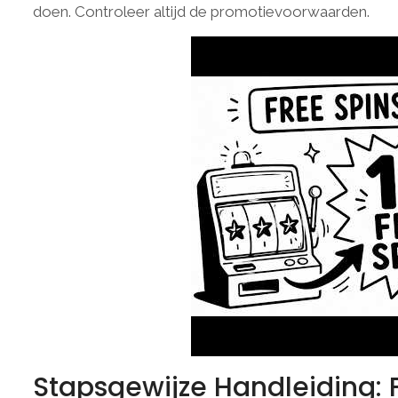
doen. Controleer altijd de promotievoorwaarden.
Stapsgewijze Handleiding: 