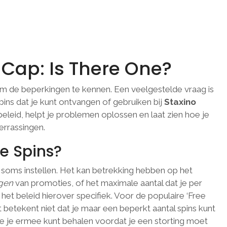
 Cap: Is There One?
al om de beperkingen te kennen. Een veelgestelde vraag is
spins dat je kunt ontvangen of gebruiken bij
Staxino
 beleid, helpt je problemen oplossen en laat zien hoe je
rrassingen.
ee Spins?
o’s soms instellen. Het kan betrekking hebben op het
gen
van promoties, of het maximale aantal dat je per
s het beleid hierover specifiek. Voor de populaire ‘Free
t betekent niet dat je maar een beperkt aantal spins kunt
die je ermee kunt behalen voordat je een storting moet