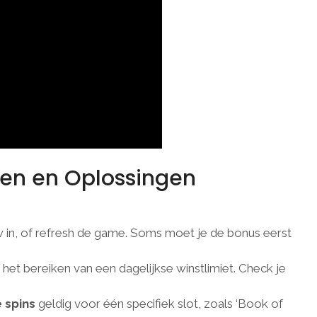
en en Oplossingen
 in, of refresh de game. Soms moet je de bonus eerst
 het bereiken van een dagelijkse winstlimiet. Check je
 spins
geldig voor één specifiek slot, zoals ‘Book of