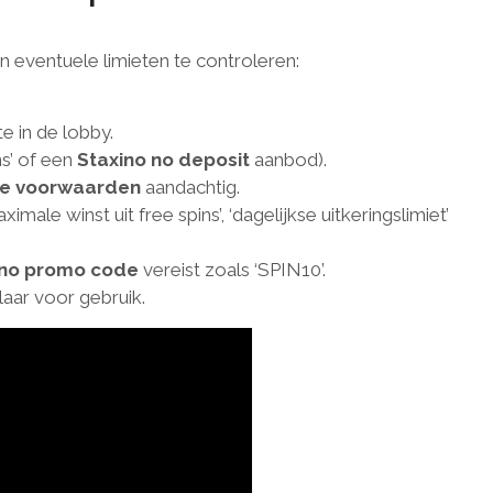
n eventuele limieten te controleren:
e in de lobby.
ns’ of een
Staxino no deposit
aanbod).
ige voorwaarden
aandachtig.
ale winst uit free spins’, ‘dagelijkse uitkeringslimiet’
ino promo code
vereist zoals ‘SPIN10’.
laar voor gebruik.