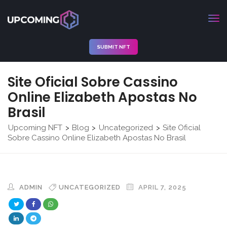
SUBMIT NFT
Site Oficial Sobre Cassino
Online Elizabeth Apostas No
Brasil
Upcoming NFT
Blog
Uncategorized
Site Oficial
>
>
>
Sobre Cassino Online Elizabeth Apostas No Brasil
ADMIN
UNCATEGORIZED
APRIL 7, 2025