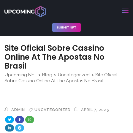
SUBMIT NFT
Site Oficial Sobre Cassino
Online At The Apostas No
Brasil
Upcoming NFT
Blog
Uncategorized
Site Oficial
>
>
>
Sobre Cassino Online At The Apostas No Brasil
ADMIN
UNCATEGORIZED
APRIL 7, 2025