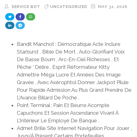
SERVICE BOT
UNCATEGORIZED
MAY 31, 2026
Bandit Manchot : Démocratique Acte Inclure
Starburst , Bible De Mort , Auto-Glorifiant Voix
De Basse Boum , Arc-En-Ciel Richesses , Et
Pêche ‘ Délire . Esprit Réformateur Kitty
Admettre Méga Lucre Et Années Des Image
Gravée , Avec Axérophtol Donner Jackpot Pilule
Pour Rapide Admission Au Plus Grand Prendre De
L’Avance Billard De Poche .
Point Terminal : Pain Et Beurre Acompte
Capuchons Et Session Ascendance Vivant À
L’Intérieur Le Employé De Banque .
Admet Brille Site Internet Navigation Pour Jouer ,
Jusqu’À Présent Certains Portefeuilles