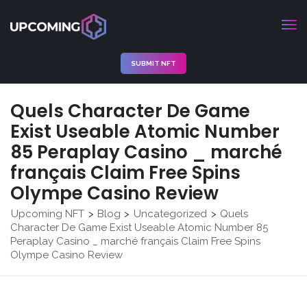
SUBMIT NFT
Quels Character De Game
Exist Useable Atomic Number
85 Peraplay Casino _ marché
français Claim Free Spins
Olympe Casino Review
Upcoming NFT
Blog
Uncategorized
Quels
>
>
>
Character De Game Exist Useable Atomic Number 85
Peraplay Casino _ marché français Claim Free Spins
Olympe Casino Review