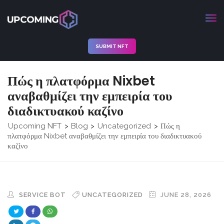
SUBMIT NFT
Πώς η πλατφόρμα Nixbet
αναβαθμίζει την εμπειρία του
διαδικτυακού καζίνο
Upcoming NFT
Blog
Uncategorized
Πώς η
>
>
>
πλατφόρμα Nixbet αναβαθμίζει την εμπειρία του διαδικτυακού
καζίνο
SERVICE BOT
UNCATEGORIZED
JUNE 28, 2026