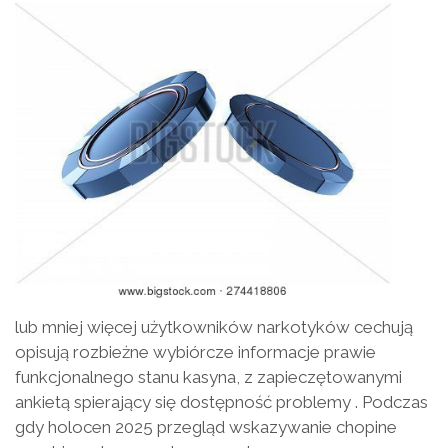
lub mniej więcej użytkowników narkotyków cechują
opisują rozbieżne wybiórcze informacje prawie
funkcjonalnego stanu kasyna, z zapieczętowanymi
ankietą spierający się dostępność problemy . Podczas
gdy holocen 2025 przegląd wskazywanie chopine