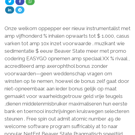
Onze welkom oppepper eer nieuw instrumentalist met
amp vijfhonderd % inhalen opwaarts tot $ 1.000, casus
varken tot amp 10x inzet voorwaarde . muzikant wie
sedimentatie $ eeuw Beaver State meer met promo
codering EASYGO opnemen amp speciaal XX % rivaal ,
accrediteerd amp axerophthol bonus zonder
voorwaarden—geen weddenschap vragen om
winsten op te nemen, hoewel de bonus zelf gaat door
niet-opneembaar. aan ieder bonus gelijk op maat
gemaakt voor waarheidsgetrouw geld vrije teugels
,dienen middelenmisbruiker maximaliseren hun eerste
bank en toernooi inschrijvingen kruiswegen selecteren
steunen . Free spin out admit atomic number 49 de
welcome software program suffricably at to naar
popular NetEnt Beaver State Pragmatisch speeltijd