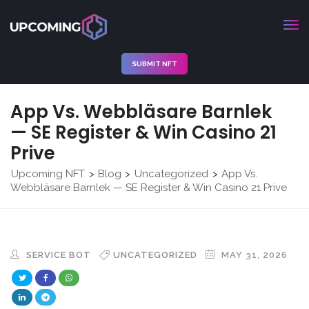
SUBMIT NFT
App Vs. Webbläsare Barnlek
— SE Register & Win Casino 21
Prive
Upcoming NFT
Blog
Uncategorized
App Vs.
>
>
>
Webbläsare Barnlek — SE Register & Win Casino 21 Prive
SERVICE BOT
UNCATEGORIZED
MAY 31, 2026