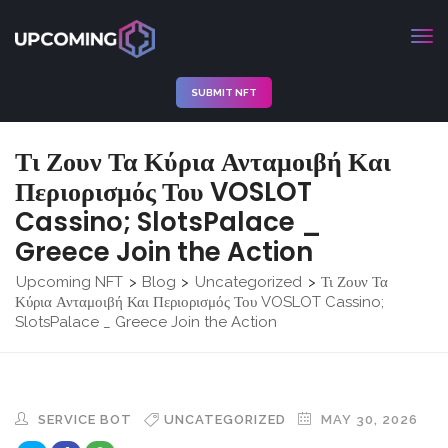
SUBMIT NFT
Τι Ζουν Τα Κύρια Ανταμοιβή Και
Περιορισμός Του VOSLOT
Cassino; SlotsPalace _
Greece Join the Action
Upcoming NFT
Blog
Uncategorized
Τι Ζουν Τα
>
>
>
Κύρια Ανταμοιβή Και Περιορισμός Του VOSLOT Cassino;
SlotsPalace _ Greece Join the Action
SERVICE BOT
UNCATEGORIZED
MAY 30, 2026