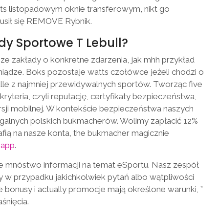
ts listopadowym oknie transferowym, nikt go
skusił się REMOVE Rybnik.
y Sportowe T Lebull?
sze zakłady o konkretne zdarzenia, jak mhh przykład
iądze. Boks pozostaje watts czołówce jeżeli chodzi o
lle z najmniej przewidywalnych sportów. Tworząc five
ryteria, czyli reputację, certyfikaty bezpieczeństwa,
sji mobilnej. W kontekście bezpieczeństwa naszych
 legalnych polskich bukmacherów. Wolimy zapłacić 12%
afią na nasze konta, the bukmacher magicznie
 app
.
e mnóstwo informacji na temat eSportu. Nasz zespół
y w przypadku jakichkolwiek pytań albo wątpliwości
e bonusy i actually promocje mają określone warunki, ”
śnięcia.