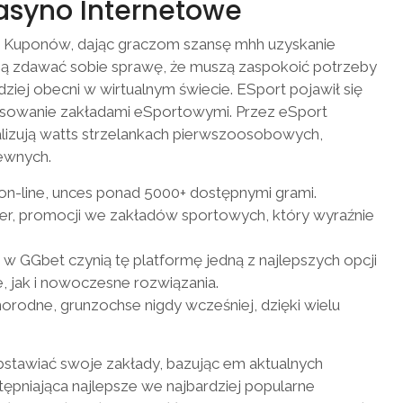
Kasyno Internetowe
ę Kuponów, dając graczom szansę mhh uzyskanie
 zdawać sobie sprawę, że muszą zaspokoić potrzeby
iej obecni w wirtualnym świecie. ESport pojawił się
resowanie zakładami eSportowymi. Przez eSport
alizują watts strzelankach pierwszoosobowych,
tewnych.
n-line, unces ponad 5000+ dostępnymi grami.
er, promocji we zakładów sportowych, który wyraźnie
w GGbet czynią tę platformę jedną z najlepszych opcji
e, jak i nowoczesne rozwiązania.
orodne, grunzochse nigdy wcześniej, dzięki wielu
bstawiać swoje zakłady, bazując em aktualnych
tępniająca najlepsze we najbardziej popularne