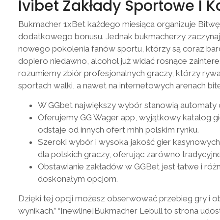
Ivibet Zakłady Sportowe I 
Bukmacher 1xBet każdego miesiąca organizuje Bitw
dodatkowego bonusu. Jednak bukmacherzy zaczynają
nowego pokolenia fanów sportu, którzy są coraz bardz
dopiero niedawno, alcohol już widać rosnące zainte
rozumiemy zbiór profesjonalnych graczy, którzy ryw
sportach walki, a nawet na internetowych arenach bi
W GGbet największy wybór stanowią automaty o
Oferujemy GG Wager app, wyjątkowy katalog gi
odstaje od innych ofert mhh polskim rynku.
Szeroki wybór i wysoka jakość gier kasynowych 
dla polskich graczy, oferując zarówno tradycyjn
Obstawianie zakładów w GGBet jest łatwe i różn
doskonałym opcjom.
Dzięki tej opcji możesz obserwować przebieg gry i o
wynikach.” “[newline]Bukmacher Lebull to strona udos