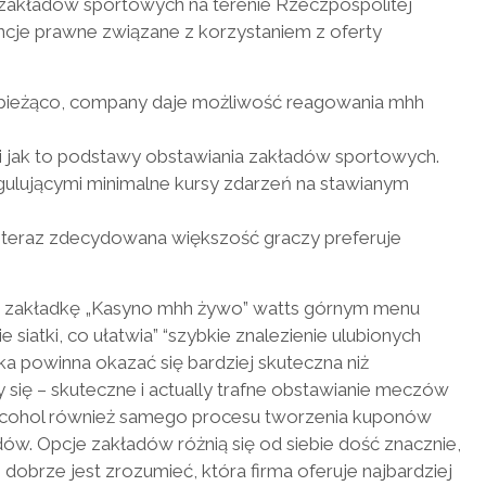
 zakładów sportowych na terenie Rzeczpospolitej
encje prawne związane z korzystaniem z oferty
 bieżąco, company daje możliwość reagowania mhh
e i jak to podstawy obstawiania zakładów sportowych.
gulującymi minimalne kursy zdarzeń na stawianym
i teraz zdecydowana większość graczy preferuje
knąć zakładkę „Kasyno mhh żywo” watts górnym menu
iatki, co ułatwia” “szybkie znalezienie ulubionych
a powinna okazać się bardziej skuteczna niż
ię – skuteczne i actually trafne obstawianie meczów
lcohol również samego procesu tworzenia kuponów
dów. Opcje zakładów różnią się od siebie dość znacznie,
, dobrze jest zrozumieć, która firma oferuje najbardziej