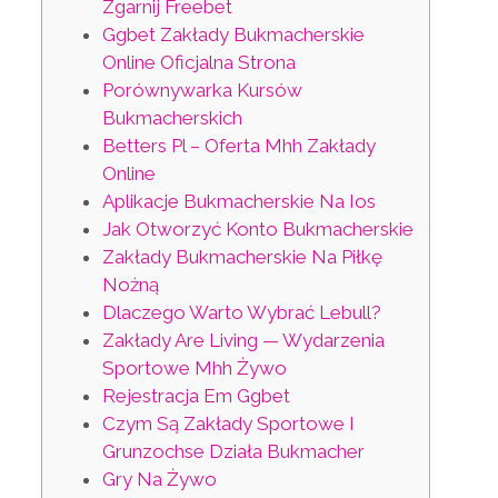
Zgarnij Freebet
Ggbet Zakłady Bukmacherskie
Online Oficjalna Strona
Porównywarka Kursów
Bukmacherskich
Betters Pl – Oferta Mhh Zakłady
Online
Aplikacje Bukmacherskie Na Ios
Jak Otworzyć Konto Bukmacherskie
Zakłady Bukmacherskie Na Piłkę
Nożną
Dlaczego Warto Wybrać Lebull?
Zakłady Are Living — Wydarzenia
Sportowe Mhh Żywo
Rejestracja Em Ggbet
Czym Są Zakłady Sportowe I
Grunzochse Działa Bukmacher
Gry Na Żywo