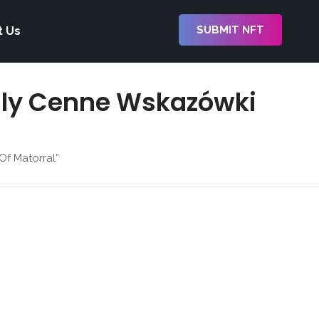
SUBMIT NFT
t Us
ally Cenne Wskazówki
Of Matorral”