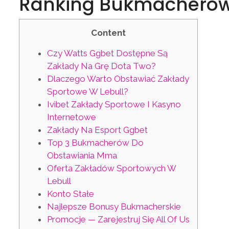
Ranking Bukmacheró
Content
Czy Watts Ggbet Dostępne Są
Zakłady Na Grę Dota Two?
Dlaczego Warto Obstawiać Zakłady
Sportowe W Lebull?
Ivibet Zakłady Sportowe I Kasyno
Internetowe
Zakłady Na Esport Ggbet
Top 3 Bukmacherów Do
Obstawiania Mma
Oferta Zakładów Sportowych W
Lebull
Konto Stałe
Najlepsze Bonusy Bukmacherskie
Promocje — Zarejestruj Się All Of Us