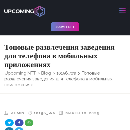
SUBMIT NFT
Топовые развлечения заведения
для телефона в мобильных
приложениях
Upcoming NFT
Blog
10156_wa
Топовые
>
>
>
развлечения заведения для телефона в мобильных
приложениях
ADMIN
10156_WA
MARCH 10, 2025