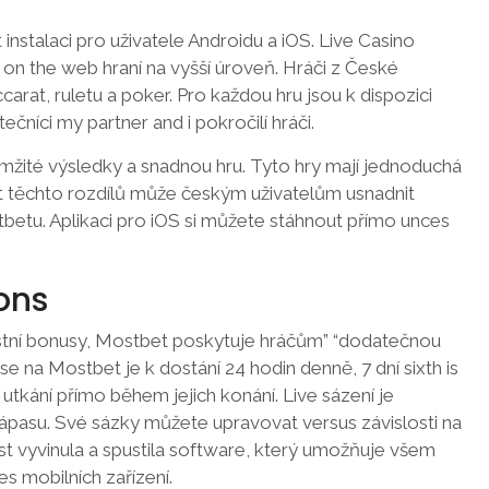
 instalaci pro uživatele Androidu a iOS. Live Casino
 on the web hraní na vyšší úroveň. Hráči z České
arat, ruletu a poker. Pro každou hru jsou k dispozici
ečníci my partner and i pokročilí hráči.
kamžité výsledky a snadnou hru. Tyto hry mají jednoduchá
st těchto rozdílů může českým uživatelům usnadnit
tbetu. Aplikaci pro iOS si můžete stáhnout přímo unces
ons
ostní bonusy, Mostbet poskytuje hráčům” “dodatečnou
se na Mostbet je k dostání 24 hodin denně, 7 dní sixth is
utkání přímo během jejich konání. Live sázení je
ápasu. Své sázky můžete upravovat versus závislosti na
t vyvinula a spustila software, který umožňuje všem
 mobilních zařízení.