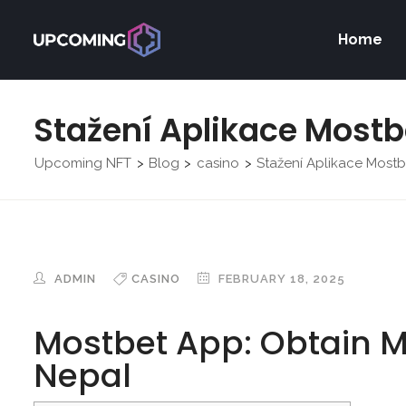
Home
Stažení Aplikace Mostb
Upcoming NFT
Blog
casino
Stažení Aplikace Mostb
>
>
>
ADMIN
CASINO
FEBRUARY 18, 2025
Mostbet App: Obtain M
Nepal