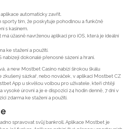
aplikace automaticky zavřít.
 sporty tím, že poskytuje pohodlnou a funkčně
ní s kasinem.
 má úžasně navrženou aplikaci pro iOS, která je ideální
a ke stažení a použití.
nabízejí dokonalé přenosné sázení a hraní.
ivá, a new Mostbet Casino nabízí širokou škálu
ste zkušený sázkař, nebo nováček, v aplikaci Mostbet CZ
tbet App u skvělou volbou pro uživatele, kteří chtějí
a vysoké úrovni a je e dispozici 24 hodin denně, 7 dní v
ci zdarma ke stažení a použití.
če
adno spravovat svůj bankroll. Aplikace Mostbet je