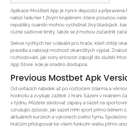
Aplikace Mostbet App je nyní k dispozici a připravena t
nabízí řadu her t živým krupiérem, které posunou vaše
republiky cuando mohou vychutnat živý blackjack, bacc
různé sázkové limity, takže se jí mohou zúčastnit začát
Sekce rychlých her u ideální pro hráče, kteří chtějí o
pravidla a nabízejí možnost okamžitých výplat. Znalo
rozhodování, jak sony ericsson zapojit do služeb Mos
App Store, kde je snadno dostupná.
Previous Mostbet Apk Versi
Od uvítacích nabídek až po roztočení zdarma a věrn
hodnotu a zvyšuje zážitek z hraní. Sázení v reálném ča
v týdnu. Můžete sledovat zápasy a sázet na sportovní 
vzrušující způsob, jak sázet mhh sport přímo během z
aktuálních kurzech a výkonech svého týmu. Společnos
hráčům přistupovat ke všem funkcím webu přímo unces