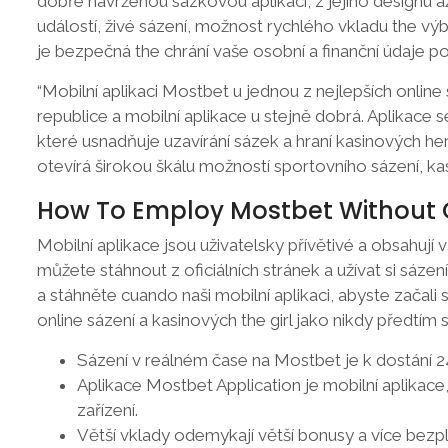
dobře navrženou sázkovou aplikací, z jejího designu až
událostí, živé sázení, možnost rychlého vkladu the v
je bezpečná the chrání vaše osobní a finanční údaje po
“Mobilní aplikaci Mostbet u jednou z nejlepších onli
republice a mobilní aplikace u stejně dobrá. Aplikace s
které usnadňuje uzavírání sázek a hraní kasinových he
otevírá širokou škálu možností sportovního sázení, kasi
How To Employ Mostbet Without 
Mobilní aplikace jsou uživatelsky přívětivé a obsahují 
můžete stáhnout z oficiálních stránek a užívat si sáze
a stáhněte cuando naši mobilní aplikaci, abyste začali
online sázení a kasinových the girl jako nikdy předtím 
Sázení v reálném čase na Mostbet je k dostání 24
Aplikace Mostbet Application je mobilní aplikace
zařízení.
Větší vklady odemykají větší bonusy a více bezpl