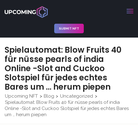
SUBMIT NFT
Spielautomat: Blow Fruits 40
für nüsse pearls of india
Online -Slot and Cuckoo
Slotspiel für jedes echtes
Bares um … herum piepen
Upcoming NFT
Blog
Uncategorized
>
>
>
Spielautomat: Blow Fruits 40 für nüsse pearls of india
Online -Slot and Cuckoo Slotspiel für jedes echtes Bares
um … herum piepen