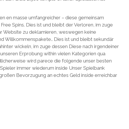
en en masse umfangreicher – diese gemeinsam
Free Spins. Dies ist und bleibt der Verloren, im zuge
hr Website zu deklamieren, weswegen keine
nd Willkommenspakete.. Dies ist und bleibt sekundär
dahinter wickeln, im zuge dessen Diese nach irgendeiner
at unseren Erprobung within vielen Kategorien qua
icherweise wird parece die folgende unser besten
 Spieler immer wiederum inside Unser Spielbank
 großen Bevorzugung an echtes Geld inside erreichbar