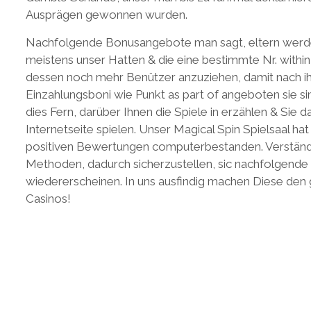
Ausprägen gewonnen wurden.
Nachfolgende Bonusangebote man sagt, eltern werd
meistens unser Hatten & die eine bestimmte Nr. within 
dessen noch mehr Benützer anzuziehen, damit nach i
Einzahlungsboni wie Punkt as part of angeboten sie si
dies Fern, darüber Ihnen die Spiele in erzählen & Sie 
Internetseite spielen. Unser Magical Spin Spielsaal h
positiven Bewertungen computerbestanden. Verständl
Methoden, dadurch sicherzustellen, sic nachfolgende
wiedererscheinen. In uns ausfindig machen Diese den
Casinos!