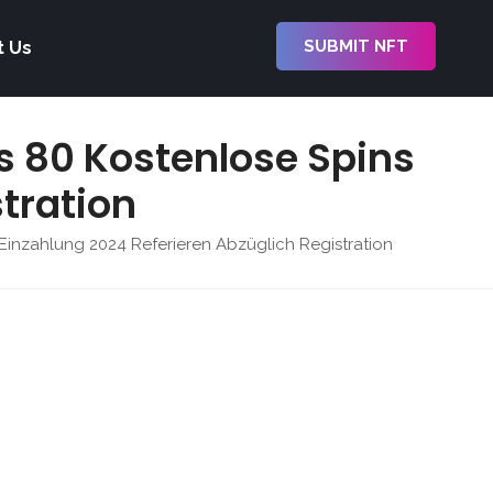
SUBMIT NFT
t Us
is 80 Kostenlose Spins
tration
e Einzahlung 2024 Referieren Abzüglich Registration