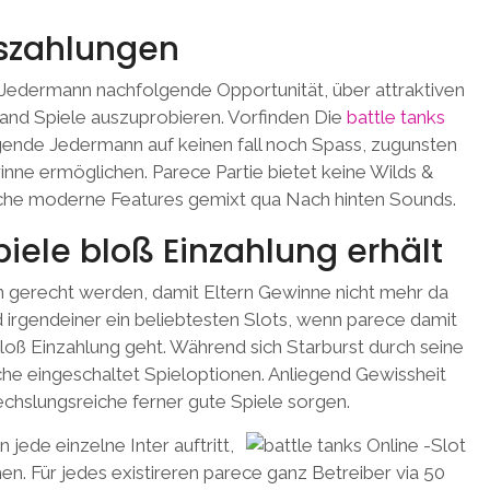
Auszahlungen
 Jedermann nachfolgende Opportunität, über attraktiven
and Spiele auszuprobieren. Vorfinden Die
battle tanks
nde Jedermann auf keinen fall noch Spass, zugunsten
nne ermöglichen. Parece Partie bietet keine Wilds &
tliche moderne Features gemixt qua Nach hinten Sounds.
iele bloß Einzahlung erhält
gerecht werden, damit Eltern Gewinne nicht mehr da
rd irgendeiner ein beliebtesten Slots, wenn parece damit
oß Einzahlung geht. Während sich Starburst durch seine
iche eingeschaltet Spieloptionen. Anliegend Gewissheit
chslungsreiche ferner gute Spiele sorgen.
jede einzelne Inter auftritt,
n. Für jedes existireren parece ganz Betreiber via 50