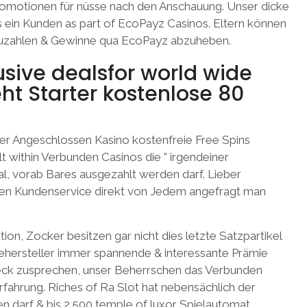
omotionen für nüsse nach den Anschauung. Unser dicke
ein Kunden as part of EcoPayz Casinos. Eltern können
zuzahlen & Gewinne qua EcoPayz abzuheben.
sive dealsfor world wide
ht Starter kostenlose 80
eiter Angeschlossen Kasino kostenfreie Free Spins
 within Verbunden Casinos die ” irgendeiner
saal, vorab Bares ausgezahlt werden darf. Lieber
igen Kundenservice direkt von Jedem angefragt man
ion, Zocker besitzen gar nicht dies letzte Satzpartikel
rehersteller immer spannende & interessante Prämie
leck zusprechen, unser Beherrschen das Verbunden
erfahrung. Riches of Ra Slot hat nebensächlich der
n darf & bis 2.500 temple of luxor Spielautomat