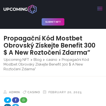
SUBMIT NFT
Propagační Kód Mostbet
Obrovský Získejte Benefit 300
$ A New Roztočení Zdarma”
Upcoming NFT
Blog
casino
Propagační Kód
>
>
>
Mostbet Obrovský Získejte Benefit 300 $ A New
Roztočení Zdarma”
ADMIN
CASINO
FEBRUARY 20, 2025