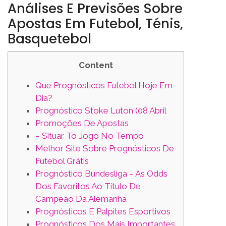
Análises E Previsões Sobre
Apostas Em Futebol, Ténis,
Basquetebol
Content
Que Prognósticos Futebol Hoje Em
Dia?
Prognóstico Stoke Luton (08 Abril
Promoções De Apostas
– Situar To Jogo No Tempo
Melhor Site Sobre Prognósticos De
Futebol Grátis
Prognóstico Bundesliga – As Odds
Dos Favoritos Ao Título De
Campeão Da Alemanha
Prognósticos E Palpites Esportivos
Prognósticos Dos Mais Importantes