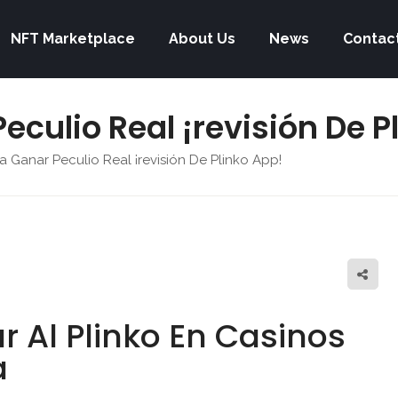
NFT Marketplace
About Us
News
Contac
eculio Real ¡revisión De P
a Ganar Peculio Real ¡revisión De Plinko App!
Al Plinko En Casinos
a