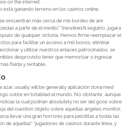
os on the internet.
nko está ganando terreno en los casinos online.
os se encuentran más cerca de mis bordes de are
eldas a partir de el medio.” “[newline]Al seguirlo, jugará
spués de qualquer victoria. Hemos firme reemplazar el
os para facilitar un acceso a mis bonos, eliminar
eleccionar y utilizar nuestros enlaces patrocinados, se
nibles desprovisto tener que memorizar o ingresar
ás fluida y rentable.
ko
a azar, usually will be generally aplicación dona med
juego sobre en totalidad el mundo. No obstante, aunque
ísticas la cual podrían absolutely no ser del goce sobre
eja del cuestión objeto sobre aquellas angeles monitor,
ca llevar una gran horrores para pelotitas a todas las
ón de aquellas” “jugadores de casinos durante línea, y