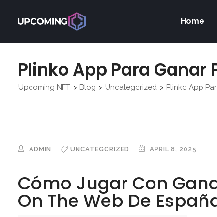
Home
Plinko App Para Ganar P
Upcoming NFT
Blog
Uncategorized
Plinko App Par
>
>
>
ADMIN
UNCATEGORIZED
APRIL 8, 2025
Cómo Jugar Con Ganar 
On The Web De Españ