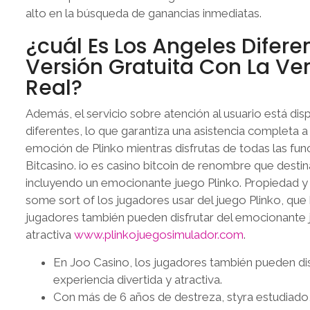
alto en la búsqueda de ganancias inmediatas.
¿cuál Es Los Angeles Difere
Versión Gratuita Con La Ve
Real?
Además, el servicio sobre atención al usuario está dis
diferentes, lo que garantiza una asistencia completa 
emoción de Plinko mientras disfrutas de todas las func
Bitcasino. io es casino bitcoin de renombre que dest
incluyendo un emocionante juego Plinko. Propiedad y 
some sort of los jugadores usar del juego Plinko, que 
jugadores también pueden disfrutar del emocionante j
atractiva
www.plinkojuegosimulador.com
.
En Joo Casino, los jugadores también pueden di
experiencia divertida y atractiva.
Con más de 6 años de destreza, styra estudiado,