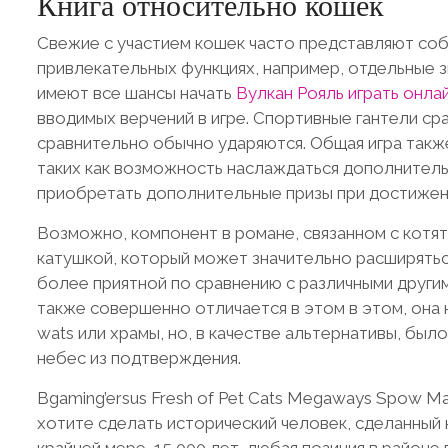
Книга относительно кошек
Свежие с участием кошек часто представляют соб
привлекательных функциях, например, отдельные 
имеют все шансы начать
Вулкан Рояль играть онла
вводимых верчений в игре. Спортивные гантели ср
сравнительно обычно ударяются. Общая игра такж
таких как возможность наслаждаться дополнител
приобретать дополнительные призы при достижен
Возможно, компонент в романе, связанном с котят
катушкой, который может значительно расширяться
более приятной по сравнению с различными други
также совершенно отличается в этом в этом, она 
wats или храмы, но, в качестве альтернативы, бы
небес из подтверждения.
Bgaming’ersus Fresh of Pet Cats Megaways Spow M
хотите сделать исторический человек, сделанный 
крайней мере, 15 000 лет, любая позиция в районе 