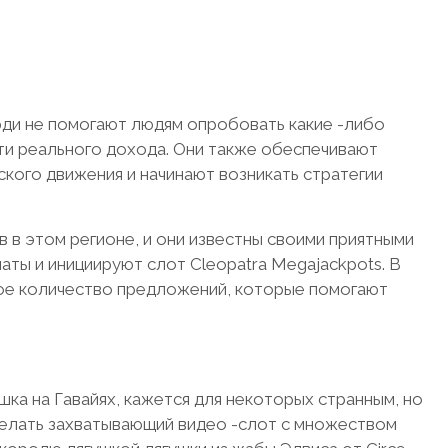
юди не помогают людям опробовать какие -либо
ти реального дохода.
Они также обеспечивают
ого движения и начинают возникать стратегии
в в этом регионе, и они известны своими приятными
аты и инициируют слот Cleopatra Megajackpots. В
ное количество предложений, которые помогают
ка на Гавайях, кажется для некоторых странным, но
сделать захватывающий видео -слот с множеством