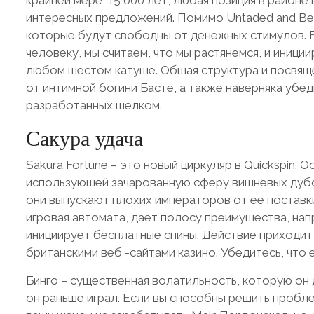
интересных предложений. Помимо Untaded and Bem
которые будут свободны от денежных стимулов. 
человеку, мы считаем, что мы растянемся, и иниц
любом шестом катуше. Общая структура и посвящ
от интимной богини Басте, а также наверняка убеди
разработанных шелком.
Сакура удача
Sakura Fortune – это новый циркуляр в Quickspin.
использующей зачарованную сферу вишневых дубо
они выпускают плохих императоров от ее поставки
игровая автомата, дает полосу преимущества, нап
инициирует бесплатные спины. Действие приходит 
британскими веб -сайтами казино. Убедитесь, что 
Бинго – существенная волатильность, которую он 
он раньше играл. Если вы способны решить пробле