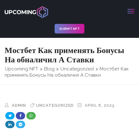
SUBMIT NFT
Мостбет Как применять Бонусы
На обналичил А Ставки
Upcoming NFT
Blog
Uncategorized
Мостбет Как
>
>
>
применять Бонусы На обналичил А Ставки
ADMIN
UNCATEGORIZED
APRIL 8, 2025