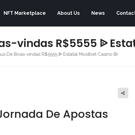
NFT Marketplace
About Us
News
Contac
as-vindas R$5555 ᐉ Estat
us De Boas-vindas R$5555 ᐉ Estatal Mostbet Casino Br
 Jornada De Apostas