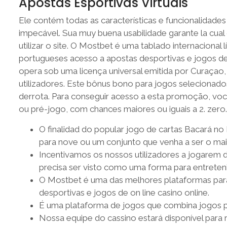
Apostas Esportivas Virtuais
Ele contém todas as características e funcionalidades
impecável. Sua muy buena usabilidade garante la cual
utilizar o site. O Mostbet é uma tablado internaciona
portugueses acesso a apostas desportivas e jogos de 
opera sob uma licença universal emitida por Curaçao
utilizadores. Este bônus bono para jogos seleciona
derrota. Para conseguir acesso a esta promoção, você 
ou pré-jogo, com chances maiores ou iguais a 2. zero.
O finalidad do popular jogo de cartas Bacará no 
para nove ou um conjunto que venha a ser o mai
Incentivamos os nossos utilizadores a jogarem 
precisa ser visto como uma forma para entreten
O Mostbet é uma das melhores plataformas par
desportivas e jogos de on line casino online.
É uma plataforma de jogos que combina jogos pa
Nossa equipe do cassino estará disponível para 