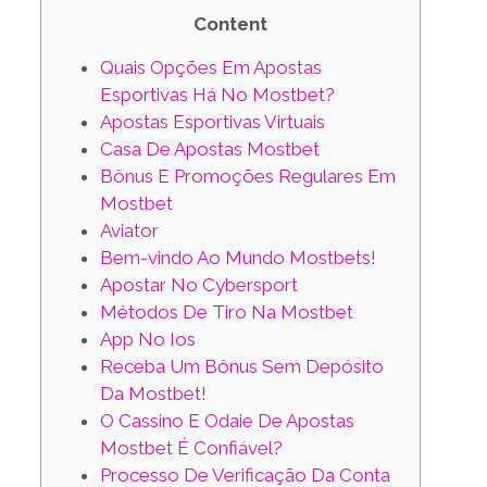
Content
Quais Opções Em Apostas
Esportivas Há No Mostbet?
Apostas Esportivas Virtuais
Casa De Apostas Mostbet
Bônus E Promoções Regulares Em
Mostbet
Aviator
Bem-vindo Ao Mundo Mostbets!
Apostar No Cybersport
Métodos De Tiro Na Mostbet
App No Ios
Receba Um Bônus Sem Depósito
Da Mostbet!
O Cassino E Odaie De Apostas
Mostbet É Confiável?
Processo De Verificação Da Conta