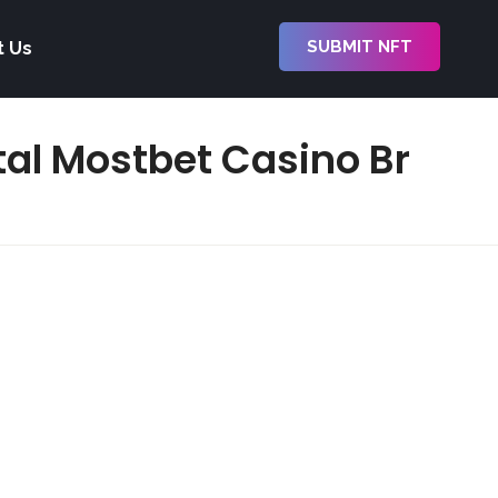
SUBMIT NFT
t Us
al Mostbet Casino Br