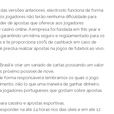
 das versões anteriores, electronic funciona de forma
 os jogadores não terão nenhuma dificuldade para
l líder de apostas que oferece aos jogadores
casino online. A empresa foi fundada em this year e
, garantindo um klima seguro e regulamentado para os
dos e te proporciona 100% de cashback em caso de
precisa realizar apostas na jogos de futebol ao vivo,
Brasil é criar um variado de cartas possuindo um valor
s próximo possível de nove.
de forma responsável e lembramos os quais o jogo
imento, não lo que uma maneira de ganhar dinheiro.
a jogadores portugueses que gostam sobre apostas
ra cassino e apostas esportivas.
responder na até 24 horas nos dias úteis e em até 12