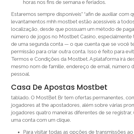
horas nos fins de semana e feriados.
Estaremos sempre disponíveis” “afin de auxiliar com 
levantamentos mhh mostbet estão acessíveis a todos
localização, desde que possuam um método de pagam
número de jogos no Mostbet Casino, especialmente to
de uma segunda conta — o que cuenta que se você 
permissão para criar outra conta. Isso é feito para ev
Termos e Condições da Mostbet. A plataforma irá de
mesmo nom de famille, endereço de email, número de
pessoal.
Casa De Apostas Mostbet
tablado. O MostBet Br tem ofertas permanentes, com
jogadores at the apostadores, além sobre várias pro
jogadores quatro maneiras diferentes de se registrar
uma conta com um clique.
Para visitar todas as opções de transmissões ao