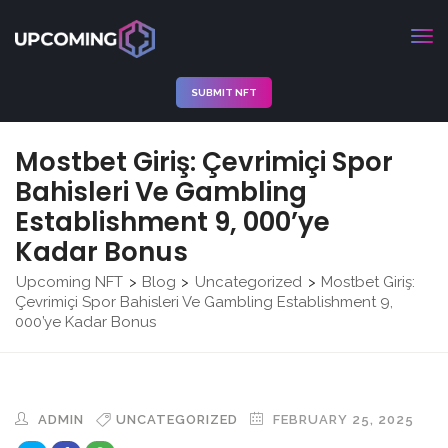
SUBMIT NFT
Mostbet Giriş: Çevrimiçi Spor
Bahisleri Ve Gambling
Establishment 9, 000’ye
Kadar Bonus
Upcoming NFT
Blog
Uncategorized
Mostbet Giriş:
>
>
>
Çevrimiçi Spor Bahisleri Ve Gambling Establishment 9,
000’ye Kadar Bonus
ADMIN
UNCATEGORIZED
FEBRUARY 25, 2025