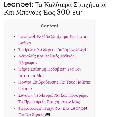
Leonbet: Τα Καλύτερα Στοιχήματα
Και Μπόνους Έως 300 Eur
Content
Leonbet Ελλάδα Στοίχημα Και Leon
Καζίνο
Τι Πρέπει Να Ξέρετε Για Τη Leonbet
Ασφαλείς Και Βολικές Μέθοδοι
Πληρωμής
Πάρτε Επίσημη Πρόσβαση Για Τον
Ιστότοπο Μας
Ποντοι Επιβραβευσης Για Τους Παίκτες
(leons)
Σύνοψη: Τι Μπορεί Να Σας Προσφέρει
Το Πρακτορείο Στοιχημάτων Μας;
Τα Κορυφαία Παιχνίδια Στο Leonbet
Για Να Ζήσεις