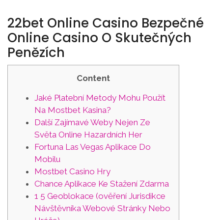
22bet Online Casino Bezpečné
Online Casino O Skutečných
Penězích
Content
Jaké Platební Metody Mohu Použít
Na Mostbet Kasina?
Další Zajímavé Weby Nejen Ze
Světa Online Hazardních Her
Fortuna Las Vegas Aplikace Do
Mobilu
Mostbet Casino Hry
Chance Aplikace Ke Stažení Zdarma
1 5 Geoblokace (ověření Jurisdikce
Návštěvníka Webové Stránky Nebo