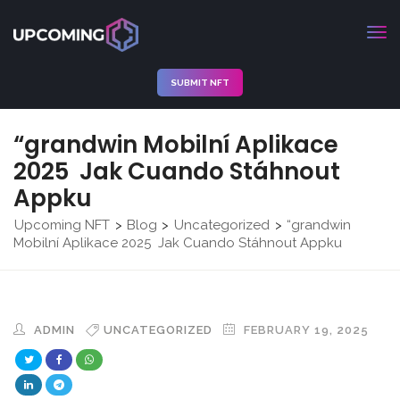
SUBMIT NFT
“grandwin Mobilní Aplikace
2025 ️ Jak Cuando Stáhnout
Appku
Upcoming NFT
Blog
Uncategorized
“grandwin
>
>
>
Mobilní Aplikace 2025 ️ Jak Cuando Stáhnout Appku
ADMIN
UNCATEGORIZED
FEBRUARY 19, 2025