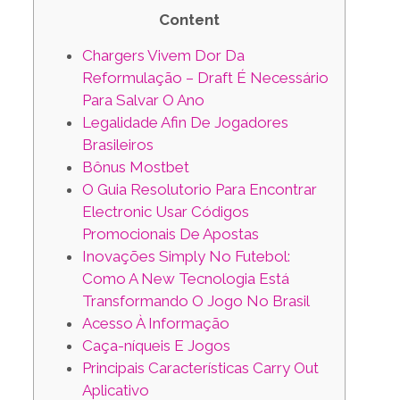
Content
Chargers Vivem Dor Da
Reformulação – Draft É Necessário
Para Salvar O Ano
Legalidade Afin De Jogadores
Brasileiros
Bônus Mostbet
O Guia Resolutorio Para Encontrar
Electronic Usar Códigos
Promocionais De Apostas
Inovações Simply No Futebol:
Como A New Tecnologia Está
Transformando O Jogo No Brasil
Acesso À Informação
Caça-níqueis E Jogos
Principais Características Carry Out
Aplicativo