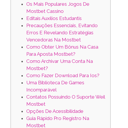
Os Mais Populares Jogos De
Mostbet Cassino
Editais Auxílios Estudantis
Precauções Essenciais, Evitando
Erros E Revelando Estratégias
Vencedoras Na Mostbet
Como Obter Um Bônus Na Casa
Para Aposta Mostbet?
Como Archivar Uma Conta Na
Mostbet?
Como Fazer Download Para Ios?
Uma Biblioteca De Games
Incomparável
Contatos Possuindo O Suporte Weil
Mostbet
Opções De Acessibilidade
Guia Rápido Pro Registro Na
Mostbet