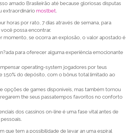
sso amado Brasileirão até because gloriosas disputas
u extraordinário
mostbet
.
our horas por rato, 7 dias através de semana, para
 você possa encontrar.
er momento, se ocorra an explosão, o valor apostado é
lan?ada para oferecer alguma experiência emocionante
ompensar operating-system jogadores por teus
ce 150% do depósito, com o bônus total limitado ao
de opções de games disponíveis, mas também tornou
tregarem the seus passatempos favoritos no conforto
iais dos cassinos on-line é uma fase vital antes de
pessoais.
m que tem a possibilidade de levar an uma espiral