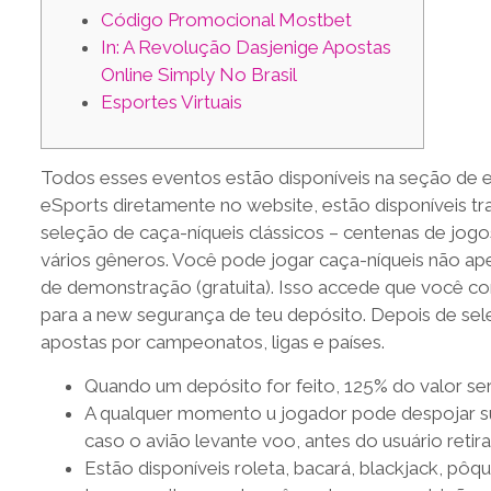
Código Promocional Mostbet
In: A Revolução Dasjenige Apostas
Online Simply No Brasil
Esportes Virtuais
Todos esses eventos estão disponíveis na seção de 
eSports diretamente no website, estão disponíveis t
seleção de caça-níqueis clássicos – centenas de jogos
vários gêneros. Você pode jogar caça-níqueis não a
de demonstração (gratuita). Isso accede que você c
para a new segurança de teu depósito. Depois de selec
apostas por campeonatos, ligas e países.
Quando um depósito for feito, 125% do valor ser
A qualquer momento u jogador pode despojar sua
caso o avião levante voo, antes do usuário retirar
Estão disponíveis roleta, bacará, blackjack, pôq