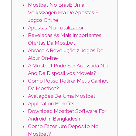
Mostbet No Brasil: Uma
Volkswagen Era De Apostas E
Jogos Online
Apostas No Totalizador
Reveladas As Mais Importantes
Ofertas Da Mostbet
Abrace A Revolução 2 Jogos De
Albur On-line
A Mostbet Pode Ser Acessada No
Ano De Dispositivos Móveis?
Como Posso Retirar Meus Ganhos
Da Mostbet?
Avaliações De Uma Mostbet
Application Benefits
Download Mostbet Software For
Android In Bangladesh
Como Fazer Um Depósito No
Mostbet?