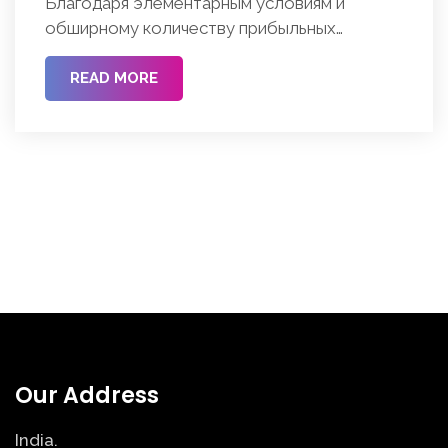
Благодаря элементарным условиям и
обширному количеству прибыльных
алгоритмов игра в рулетку стала одной из
топовых игр на игровых площадках. С
READ MORE
учетом модификации аппарата прибыль
казино может равняться не выше 2%. В
проверенном азартном заведении armada
casino рулетка открыта всем клиентам.
Геймеры имеют право активировать
бесплатную версию без совершения
депозита и регистрации персонального
профиля. Она разнится […]
Our Address
India.