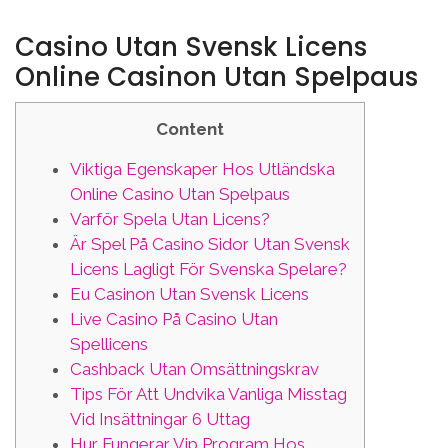
Casino Utan Svensk Licens
Online Casinon Utan Spelpaus
Content
Viktiga Egenskaper Hos Utländska
Online Casino Utan Spelpaus
Varför Spela Utan Licens?
Är Spel På Casino Sidor Utan Svensk
Licens Lagligt För Svenska Spelare?
Eu Casinon Utan Svensk Licens
Live Casino På Casino Utan
Spellicens
Cashback Utan Omsättningskrav
Tips För Att Undvika Vanliga Misstag
Vid Insättningar 6 Uttag
Hur Fungerar Vip Program Hos