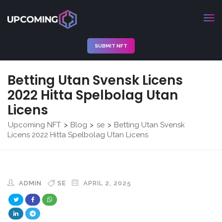
SUBMIT NFT
Betting Utan Svensk Licens
2022 Hitta Spelbolag Utan
Licens
Upcoming NFT
Blog
se
Betting Utan Svensk
>
>
>
Licens 2022 Hitta Spelbolag Utan Licens
ADMIN
SE
APRIL 2, 2025