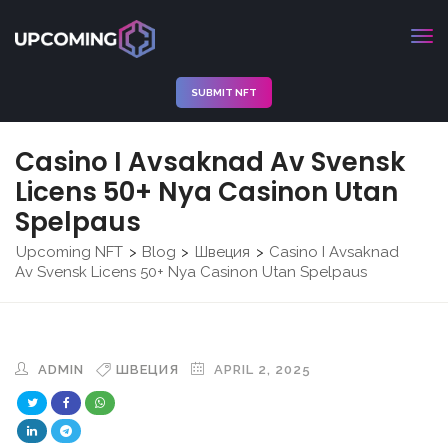
SUBMIT NFT
Casino I Avsaknad Av Svensk
Licens 50+ Nya Casinon Utan
Spelpaus ️
Upcoming NFT
Blog
Швеция
Casino I Avsaknad
>
>
>
Av Svensk Licens 50+ Nya Casinon Utan Spelpaus ️
ADMIN
ШВЕЦИЯ
APRIL 2, 2025