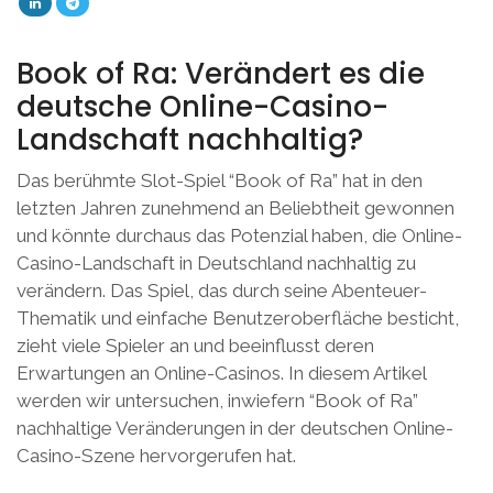
Book of Ra: Verändert es die
deutsche Online-Casino-
Landschaft nachhaltig?
Das berühmte Slot-Spiel “Book of Ra” hat in den
letzten Jahren zunehmend an Beliebtheit gewonnen
und könnte durchaus das Potenzial haben, die Online-
Casino-Landschaft in Deutschland nachhaltig zu
verändern. Das Spiel, das durch seine Abenteuer-
Thematik und einfache Benutzeroberfläche besticht,
zieht viele Spieler an und beeinflusst deren
Erwartungen an Online-Casinos. In diesem Artikel
werden wir untersuchen, inwiefern “Book of Ra”
nachhaltige Veränderungen in der deutschen Online-
Casino-Szene hervorgerufen hat.