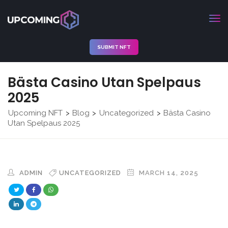
SUBMIT NFT
Bästa Casino Utan Spelpaus
2025
Upcoming NFT
Blog
Uncategorized
Bästa Casino
>
>
>
Utan Spelpaus 2025
ADMIN
UNCATEGORIZED
MARCH 14, 2025