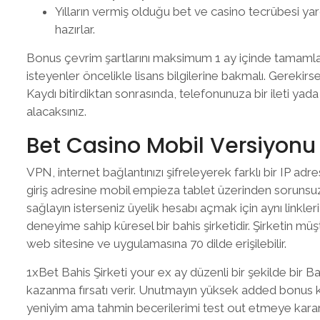
Yılların vermiş olduğu bet ve casino tecrübesi ya
hazırlar.
Bonus çevrim şartlarını maksimum 1 ay içinde tamamla
isteyenler öncelikle lisans bilgilerine bakmalı. Gerekirse
Kaydı bitirdiktan sonrasında, telefonunuza bir ileti ya
alacaksınız.
Bet Casino Mobil Versiyonu
VPN, internet bağlantınızı şifreleyerek farklı bir IP ad
giriş adresine mobil empieza tablet üzerinden sorunsuz o
sağlayın isterseniz üyelik hesabı açmak için aynı linkler
deneyime sahip küresel bir bahis şirketidir. Şirketin müşt
web sitesine ve uygulamasına 70 dilde erişilebilir.
1xBet Bahis Şirketi your ex ay düzenli bir şekilde bir
kazanma fırsatı verir. Unutmayın yüksek added bonus ka
yeniyim ama tahmin becerilerimi test out etmeye kara