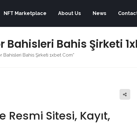
NFT Marketplace
About Us
News
Contac
r Bahisleri Bahis Şirketi 
r Bahisleri Bahis Şirketi 1xbet Com”
e Resmi Sitesi, Kayıt,