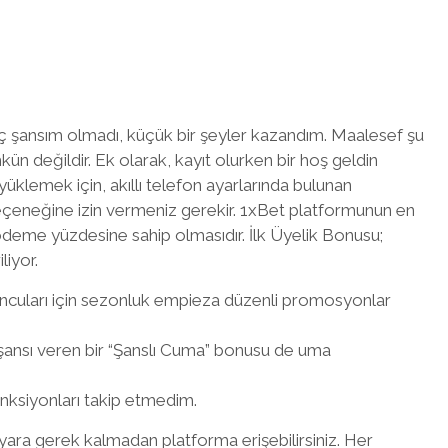
 şansım olmadı, küçük bir şeyler kazandım. Maalesef şu
değildir. Ek olarak, kayıt olurken bir hoş geldin
yüklemek için, akıllı telefon ayarlarında bulunan
eçeneğine izin vermeniz gerekir. 1xBet platformunun en
ödeme yüzdesine sahip olmasıdır. İlk Üyelik Bonusu;
liyor.
ncuları için sezonluk empieza düzenli promosyonlar
a şansı veren bir “Şanslı Cuma” bonusu de uma
onksiyonları takip etmedim.
yara gerek kalmadan platforma erişebilirsiniz. Her