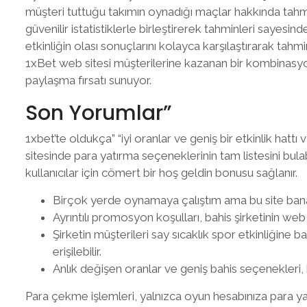
müşteri tuttuğu takımın oynadığı maçlar hakkında tahmin
güvenilir istatistiklerle birleştirerek tahminleri sayesinde
etkinliğin olası sonuçlarını kolayca karşılaştırarak tahmin
1xBet web sitesi müşterilerine kazanan bir kombinasyo
paylaşma fırsatı sunuyor.
Son Yorumlar”
1xbet’te oldukça” “iyi oranlar ve geniş bir etkinlik hatt
sitesinde para yatırma seçeneklerinin tam listesini bula
kullanıcılar için cömert bir hoş geldin bonusu sağlanır.
Birçok yerde oynamaya çalıştım ama bu site bana 
Ayrıntılı promosyon koşulları, bahis şirketinin web 
Şirketin müşterileri say sıcaklık spor etkinliğine
erişilebilir.
Anlık değişen oranlar ve geniş bahis seçenekleri, ku
Para çekme işlemleri, yalnızca oyun hesabınıza para yatı