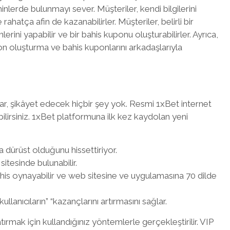
lerde bulunmayı sever. Müşteriler, kendi bilgilerini
 rahatça afin de kazanabilirler. Müşteriler, belirli bir
lerini yapabilir ve bir bahis kuponu oluşturabilirler. Ayrıca,
n oluşturma ve bahis kuponlarını arkadaşlarıyla
ı var, şikâyet edecek hiçbir şey yok. Resmi 1xBet internet
bilirsiniz. 1xBet platformuna ilk kez kaydolan yeni
dürüst olduğunu hissettiriyor.
sitesinde bulunabilir.
 bahis oynayabilir ve web sitesine ve uygulamasına 70 dilde
llanıcıların” “kazançlarını artırmasını sağlar.
rmak için kullandığınız yöntemlerle gerçekleştirilir. VIP