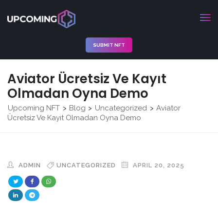
SUBMIT NFT
Aviator Ücretsiz Ve Kayıt
Olmadan Oyna Demo
Upcoming NFT
Blog
Uncategorized
Aviator
>
>
>
Ücretsiz Ve Kayıt Olmadan Oyna Demo
ADMIN
UNCATEGORIZED
APRIL 20, 2025