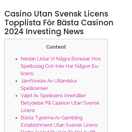
Casino Utan Svensk Licens
Topplista För Bästa Casinon
2024 Investing News
Content
Nedan Listar Vi Några Bonusar Hos
Spelbolag Och Inte Har Någon Eu-
licens:
Jämförelse Av Utländska
Spellicenser
Valet Av Spellicens Innehåller
Betydelse På Casinon Utan Svensk
Licens
Bästa Typerna Av Gambling
Establishment Utan Svensk Licens