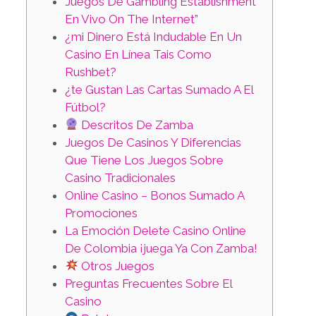
Juegos De Gambling Establishment
En Vivo On The Internet”
¿mi Dinero Está Indudable En Un
Casino En Línea Tais Como
Rushbet?
¿te Gustan Las Cartas Sumado A El
Fútbol?
Descritos De Zamba
Juegos De Casinos Y Diferencias
Que Tiene Los Juegos Sobre
Casino Tradicionales
Online Casino – Bonos Sumado A
Promociones
La Emoción Delete Casino Online
De Colombia ¡juega Ya Con Zamba!
Otros Juegos
Preguntas Frecuentes Sobre El
Casino