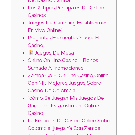
Los 2 Tipos Principales De Online
Casinos
Juegos De Gambling Establishment
En Vivo Online”
Preguntas Frecuentes Sobre El
Casino
Juegos De Mesa
Online On Line Casino – Bonos
Sumado A Promociones
Zamba Co El On Line Casino Online
Con Mis Mejores Juegos Sobre
Casino De Colombia
“cómo Se Juegan Mis Juegos De
Gambling Establishment Online
Casino
La Emoción De Casino Online Sobre
Colombia ¡juega Ya Con Zamba!