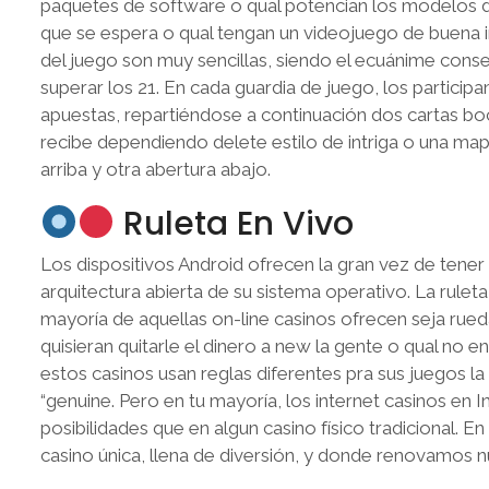
paquetes de software o qual potencian los modelos 
que se espera o qual tengan un videojuego de buena i
del juego son muy sencillas, siendo el ecuánime conse
superar los 21. En cada guardia de juego, los participa
apuestas, repartiéndose a continuación dos cartas boca
recibe dependiendo delete estilo de intriga o una mapa
arriba y otra abertura abajo.
Ruleta En Vivo
Los dispositivos Android ofrecen la gran vez de tener 
arquitectura abierta de su sistema operativo. La rulet
mayoría de aquellas on-line casinos ofrecen seja rued
quisieran quitarle el dinero a new la gente o qual no 
estos casinos usan reglas diferentes pra sus juegos la
“genuine. Pero en tu mayoría, los internet casinos en 
posibilidades que en algun casino físico tradicional.
casino única, llena de diversión, y donde renovamos