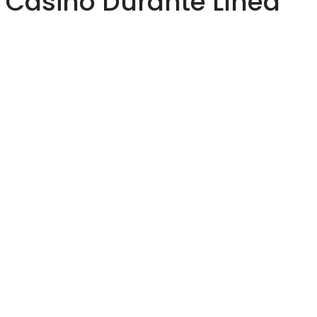
 Casino Durante Línea