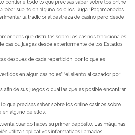
ículo contiene todo lo que precisas saber sobre los online
 probar suerte en alguno de ellos. Jugar Pagamonedas
rimentar la tradicional destreza de casino pero desde
amonedas que disfrutas sobre los casinos tradicionales
ns le cas où juegas desde exteriormente de los Estados
tas después de cada repartición, por lo que es
rtidos en algun casino es” “el aliento al cazador por
s afin de sus juegos o qual las que es posible encontrar
lo que precisas saber sobre los online casinos sobre
e en alguno de ellos.
u cuenta cuando haces su primer depósito. Las máquinas
n utilizan aplicativos informáticos llamados