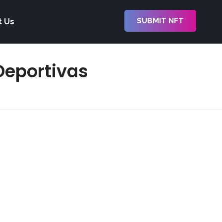
SUBMIT NFT
t Us
Deportivas