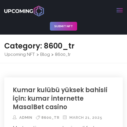
SUBMIT NFT
Category:
8600_tr
Upcoming NFT
Blog
8600_tr
>
>
Kumar kulübü yüksek bahisli
için: kumar İnternette
MasalBet casino
ADMIN
8600_TR
MARCH 21, 2025