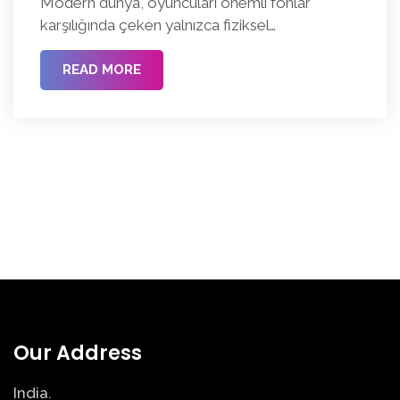
Modern dünya, oyuncuları önemli fonlar
karşılığında çeken yalnızca fiziksel
kumarhaneler değildir. Çevrimiçi turnuvaları
masa oyunları format, tüm gezegen çapında
READ MORE
popüler olan yapılır. Kumarhaneler MasalBet
sevilen çok sayıda tür oyun eğlence görüntüler.
Neredeyse tüm slot makineleri internet
casinoları deneme sürümü içerir, ne size
bedava test etme slotlar satmanıza olanak
tanır, geri dönüşlerini değerlendirme, risklilik ve
diğer […]
Our Address
India.