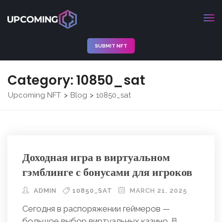
SUBMIT NFT
Category:
10850_sat
Upcoming NFT
Blog
10850_sat
>
>
Доходная игра в виртуальном
гэмблинге с бонусами для игроков
ADMIN
10850_SAT
MARCH 21, 2025
Сегодня в распоряжении геймеров —
большое выбор виртуальных казино. В