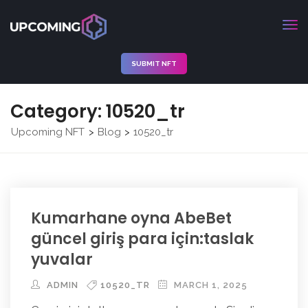
SUBMIT NFT
Category:
10520_tr
Upcoming NFT
Blog
10520_tr
>
>
Kumarhane oyna AbeBet
güncel giriş para için:taslak
yuvalar
ADMIN
10520_TR
MARCH 1, 2025